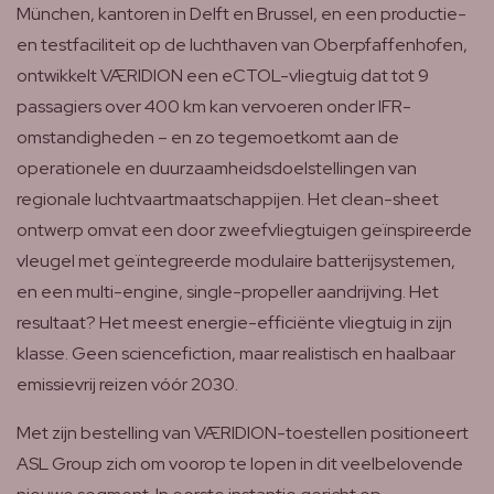
München, kantoren in Delft en Brussel, en een productie-
en testfaciliteit op de luchthaven van Oberpfaffenhofen,
ontwikkelt VÆRIDION een eCTOL-vliegtuig dat tot 9
passagiers over 400 km kan vervoeren onder IFR-
omstandigheden – en zo tegemoetkomt aan de
operationele en duurzaamheidsdoelstellingen van
regionale luchtvaartmaatschappijen. Het clean-sheet
ontwerp omvat een door zweefvliegtuigen geïnspireerde
vleugel met geïntegreerde modulaire batterijsystemen,
en een multi-engine, single-propeller aandrijving. Het
resultaat? Het meest energie-efficiënte vliegtuig in zijn
klasse. Geen sciencefiction, maar realistisch en haalbaar
emissievrij reizen vóór 2030.
Met zijn bestelling van VÆRIDION-toestellen positioneert
ASL Group zich om voorop te lopen in dit veelbelovende