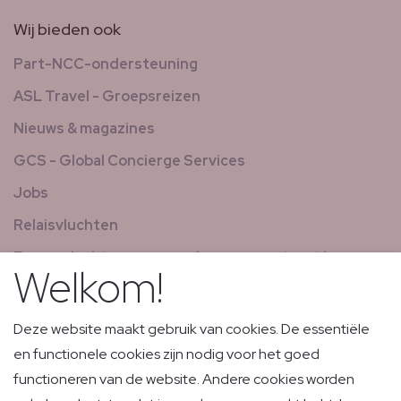
Wij bieden ook
Part-NCC-ondersteuning
ASL Travel - Groepsreizen
Nieuws & magazines
GCS - Global Concierge Services
Jobs
Relaisvluchten
Expresvluchten voor goederen en post met laag
Welkom!
volume
Deze website maakt gebruik van cookies. De essentiële
en functionele cookies zijn nodig voor het goed
functioneren van de website. Andere cookies worden