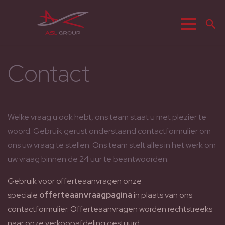
Menu
Z
Contact
Welke vraag u ook hebt, ons team staat u met plezier te
woord. Gebruik gerust onderstaand contactformulier om
ons uw vraag te stellen. Ons team stelt alles in het werk om
uw vraag binnen de 24 uur te beantwoorden.
Gebruik voor offerteaanvragen onze
speciale
offerteaanvraagpagina
in plaats van ons
contactformulier. Offerteaanvragen worden rechtstreeks
naar onze verkoopafdeling gestuurd.