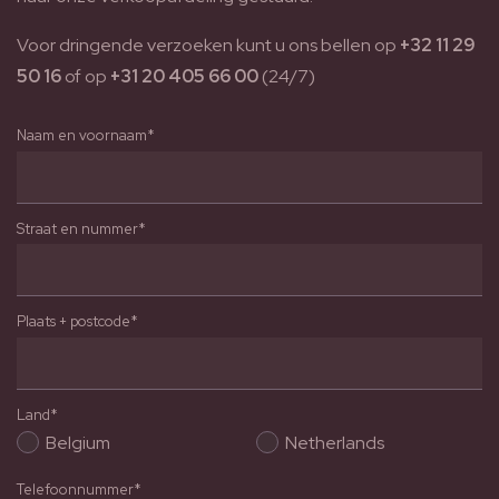
Voor dringende verzoeken kunt u ons bellen op
+32 11 29
50 16
of op
+31 20 405 66 00
(24/7)
Naam en voornaam*
Straat en nummer*
Plaats + postcode*
Land*
Belgium
Netherlands
Telefoonnummer*