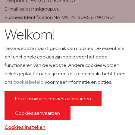
Telephone: +31 (0)20 405 6600
E-mail: sales@aslgroup.eu
Business Identification No. VAT NL8095.87.907.B01
AOC: NL-AOC-38/57
Welkom!
Headquarter ASL BV
Deze website maakt gebruik van cookies. De essentiële
Rotterdam Airportplein 54
en functionele cookies zijn nodig voor het goed
3045 AP Rotterdam (The Netherlands)
functioneren van de website. Andere cookies worden
OCC Phone: +31 (0) 40 56 601 (24/7)
enkel geplaatst nadat je een keuze gemaakt hebt. Lees
OCC Fax: +31 (0) 20 40 56 609
ons
cookiebeleid
voor meer informatie en opties.
OCC Email: ops@aslgroup.eu
VAT: NL 8638.88.409.B.01
Enkel minimale cookies aanvaarden
AOC: NL-AOC-82
Cookies aanvaarden
ASL Group is a member of Elite Group.
Click here to
review all affiliated companies.
Cookies instellen