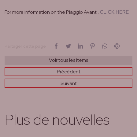
For more information on the Piaggio Avanti,
CLICK HERE
sur Facebook
sur Twitter
sur LinkedIn
sur Pinterest
sur WhatsAp
par cou
Partager cette page
Voir tous les items
Précédent
Suivant
Plus de nouvelles