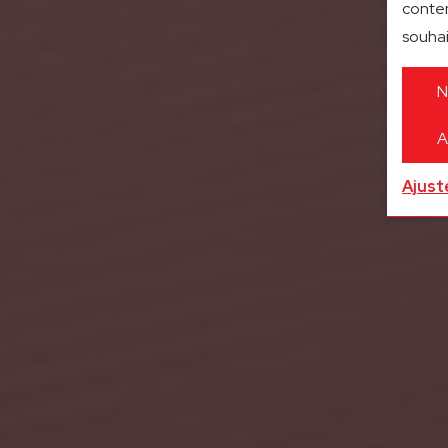
conten
souhai
N
A
Ajust