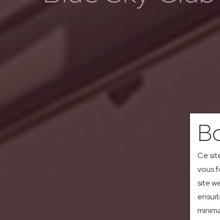
Bo
Ce sit
vous f
site w
ensuit
minima