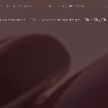
BE +32 (0) 11 29 50 16
NL +31 (0) 20 405 66 00
Fly 
ion d'avions
FBO - Services de handling
Blue Sky Clu