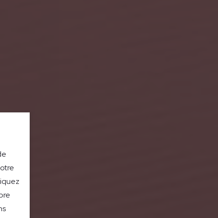
de
notre
liquez
bre
ns