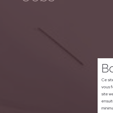
Bo
Ce sit
vous f
site w
ensuit
minima