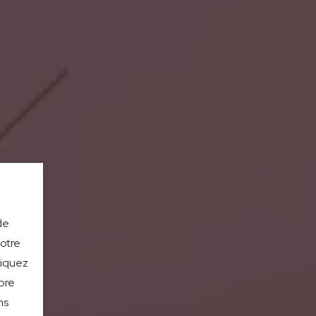
de
notre
liquez
bre
ns