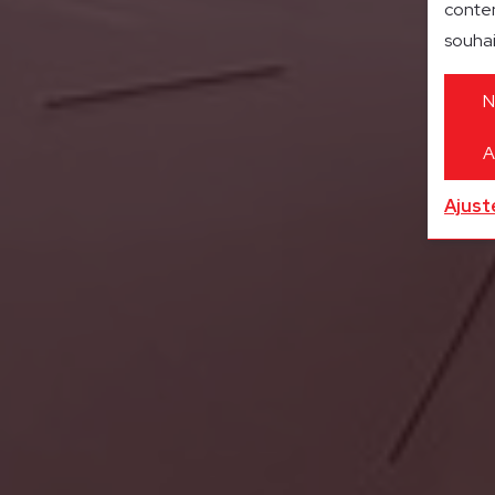
conten
souhai
N
A
Ajust