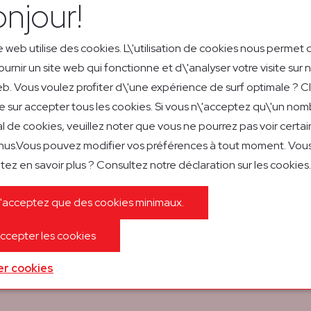
njour!
e web utilise des cookies. L\'utilisation de cookies nous permet 
ournir un site web qui fonctionne et d\'analyser votre visite sur 
eb. Vous voulez profiter d\'une expérience de surf optimale ? C
e sur accepter tous les cookies. Si vous n\'acceptez qu\'un nom
l de cookies, veuillez noter que vous ne pourrez pas voir certai
us.Vous pouvez modifier vos préférences à tout moment. Vou
17/12 In a 
tez en savoir plus ? Consultez notre déclaration sur les cookies.
quality of s
lees meer
'acceptez que des cookies minimaux.
oval from the
erform
ccepter les cookies
out of the
Y) with its
er cookies