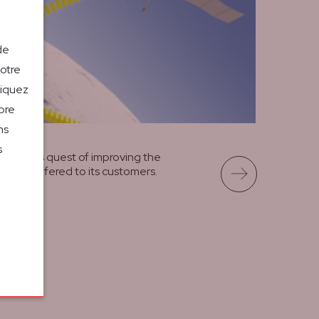
de
notre
liquez
bre
ns
s
continuous quest of improving the
ervices offered to its customers.