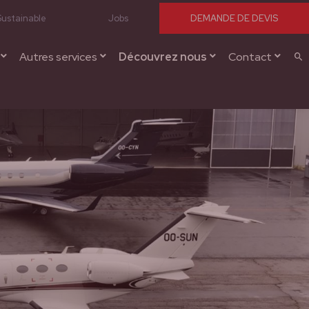
Sustainable
Jobs
DEMANDE DE DEVIS
Autres services
Découvrez nous
Contact
Re