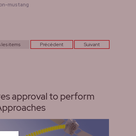
tion-mustang
 les items
Précédent
Suivant
es approval to perform
Approaches