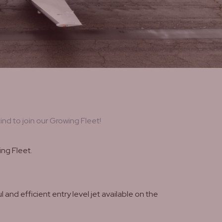
nd to join our Growing Fleet!
ing Fleet.
and efficient entry level jet available on the