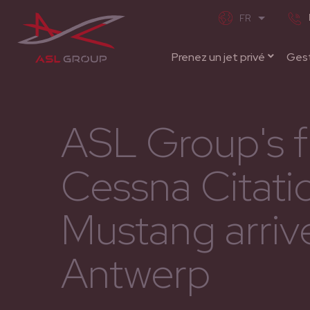
Prenez un jet privé
Gest
ASL Group's f
Cessna Citati
Mustang arrive
Antwerp