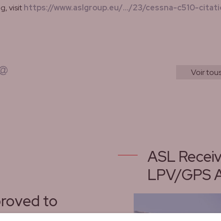
, visit
https://www.aslgroup.eu/.../23/cessna-c510-cita
rest
r WhatsApp
par courrier électronique
Voir tous
ASL Receiv
LPV/GPS 
roved to
 airport