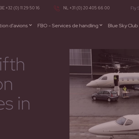
BE +32 (0) 11 29 50 16
NL +31 (0) 20 405 66 00
Fly 
ion d'avions
FBO - Services de handling
Blue Sky Club
ifth
on
s in