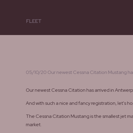
FLEET
05/10/20 Our newest Cessna Citation Mustang has ar
Our newest
Cessna Citation has arrived in Antwerp 
And with such a nice and fancy registration, let's ho
The Cessna Citation Mustang is the smallest jet man
market.