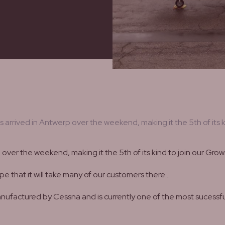
rived in Antwerp over the weekend, making it the 5th of its ki
over the weekend, making it the 5th of its kind to join our Grow
pe that it will take many of our customers there...
ufactured by Cessna and is currently one of the most sucessful 