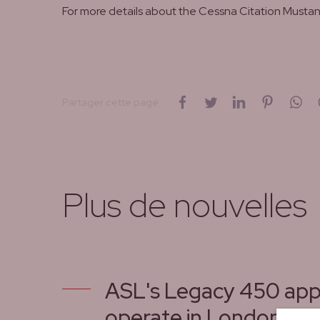
For more details about the Cessna Citation Mustang
sur Facebook
sur Twitter
sur LinkedIn
sur Pinte
su
Partager cette page
Plus de nouvelles
ASL's Legacy 450 app
operate in London City