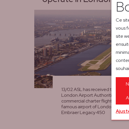
Bo
Ce sit
vous f
site w
ensuit
minima
conten
souhai
N
13/02 ASL has received the appr
London Airport Authorities to p
A
commercial charter flights in and 
famous airport of London City (LC
Ajust
Embraer Legacy 450
lees meer