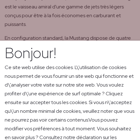
est le vaisseau amiral d'une gamme de jets très légers
conçus pour être à la fois économes en carburant et
puissants.
En configuration standard, la Mustang dispose de quatre
Bonjour!
sièges passagers dans l'habitacle ultra-confortable et
d'une toilette.
Ce site web utilise des cookies. L\'utilisation de cookies
Le Citation Mustang est le jet d'affaires idéal pour les
nous permet de vous fournir un site web qui fonctionne et
petites entreprises et les particuliers à la recherche d'un jet
d\'analyser votre visite sur notre site web. Vous voulez
privé court-courrier à bas prix.
profiter d\'une expérience de surf optimale ? Cliquez
Download specifications
ensuite sur accepter tous les cookies. Si vous n\'acceptez
qu\'un nombre minimal de cookies, veuillez noter que vous
ne pourrez pas voir certains contenus.Vous pouvez
modifier vos préférences à tout moment. Vous souhaitez
en savoir plus ? Consultez notre déclaration sur les