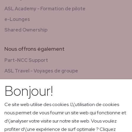
ASL Academy - Formation de pilote
e-Lounges
Shared Ownership
Nous offrons également
Part-NCC Support
ASL Travel - Voyages de groupe
Nouvelles & magazines
Bonjour!
GCS - Global Concierge Services
Carrières
Ce site web utilise des cookies. L\'utilisation de cookies
nous permet de vous fournir un site web qui fonctionne et
Vols de retransmission
d\'analyser votre visite sur notre site web. Vous voulez
Livraison express de faible volume et courrier
profiter d\'une expérience de surf optimale ? Cliquez